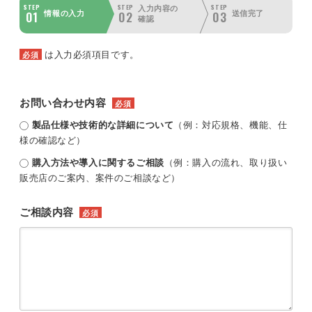
STEP
STEP
STEP
入力内容の
01
02
03
情報の入力
送信完了
確認
は入力必須項目です。
必須
お問い合わせ内容
必須
製品仕様や技術的な詳細について
（例：対応規格、機能、仕
様の確認など）
購入方法や導入に関するご相談
（例：購入の流れ、取り扱い
販売店のご案内、案件のご相談など）
ご相談内容
必須