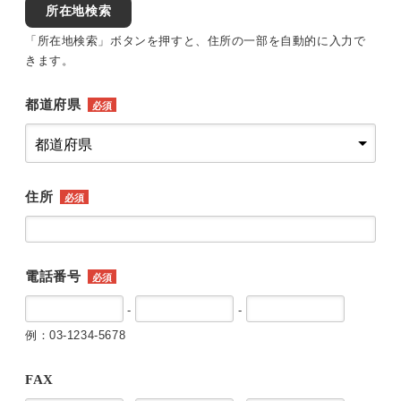
所在地検索
「所在地検索」ボタンを押すと、住所の一部を自動的に入力で
きます。
都道府県
必須
住所
必須
電話番号
必須
-
-
例：03-1234-5678
FAX