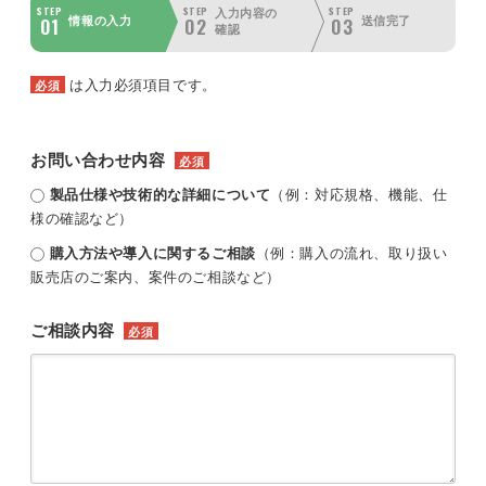
STEP
STEP
STEP
入力内容の
01
02
03
情報の入力
送信完了
確認
は入力必須項目です。
必須
お問い合わせ内容
必須
製品仕様や技術的な詳細について
（例：対応規格、機能、仕
様の確認など）
購入方法や導入に関するご相談
（例：購入の流れ、取り扱い
販売店のご案内、案件のご相談など）
ご相談内容
必須