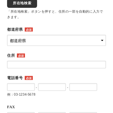
所在地検索
「所在地検索」ボタンを押すと、住所の一部を自動的に入力で
きます。
都道府県
必須
住所
必須
電話番号
必須
-
-
例：03-1234-5678
FAX