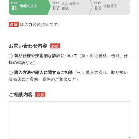
STEP
STEP
STEP
入力内容の
01
02
03
情報の入力
送信完了
確認
は入力必須項目です。
必須
お問い合わせ内容
必須
製品仕様や技術的な詳細について
（例：対応規格、機能、仕
様の確認など）
購入方法や導入に関するご相談
（例：購入の流れ、取り扱い
販売店のご案内、案件のご相談など）
ご相談内容
必須