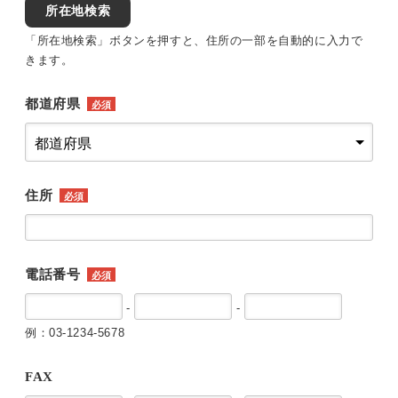
所在地検索
「所在地検索」ボタンを押すと、住所の一部を自動的に入力で
きます。
都道府県
必須
住所
必須
電話番号
必須
-
-
例：03-1234-5678
FAX