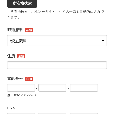
所在地検索
「所在地検索」ボタンを押すと、住所の一部を自動的に入力で
きます。
都道府県
必須
住所
必須
電話番号
必須
-
-
例：03-1234-5678
FAX