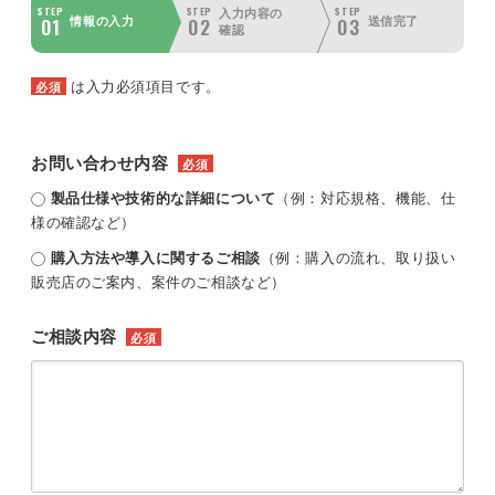
STEP
STEP
STEP
入力内容の
01
02
03
情報の入力
送信完了
確認
は入力必須項目です。
必須
お問い合わせ内容
必須
製品仕様や技術的な詳細について
（例：対応規格、機能、仕
様の確認など）
購入方法や導入に関するご相談
（例：購入の流れ、取り扱い
販売店のご案内、案件のご相談など）
ご相談内容
必須