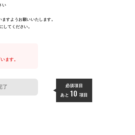
さい
いますようお願いいたします。
効にしてください。
。
ざいます。
必須項目
完了
10
あと
項目