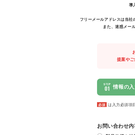
導
フリーメールアドレスは当社
また、迷惑メール
提案やご
STEP
情報の入
01
は入力必須項
必須
お問い合わせ内