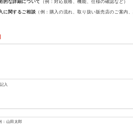
術的な詳細について
（例：対応規格、機能、仕様の確認など）
入に関するご相談
（例：購入の流れ、取り扱い販売店のご案内、
由記入
例：山田太郎