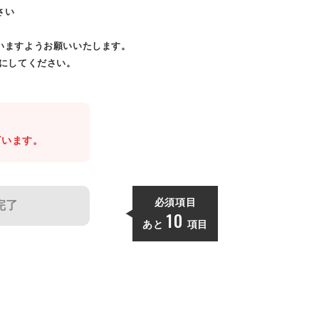
さい
いますようお願いいたします。
効にしてください。
。
ざいます。
必須項目
完了
10
あと
項目