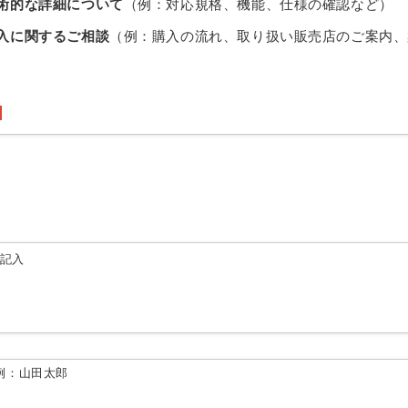
術的な詳細について
（例：対応規格、機能、仕様の確認など）
入に関するご相談
（例：購入の流れ、取り扱い販売店のご案内、
由記入
例：山田太郎