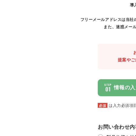
導
フリーメールアドレスは当社
また、迷惑メール
提案やご
STEP
情報の入
01
は入力必須項
必須
お問い合わせ内