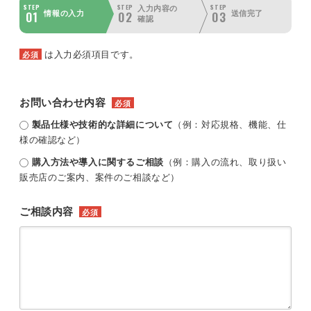
STEP
STEP
STEP
入力内容の
01
02
03
情報の入力
送信完了
確認
は入力必須項目です。
必須
お問い合わせ内容
必須
製品仕様や技術的な詳細について
（例：対応規格、機能、仕
様の確認など）
購入方法や導入に関するご相談
（例：購入の流れ、取り扱い
販売店のご案内、案件のご相談など）
ご相談内容
必須