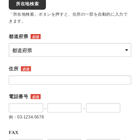
所在地検索
「所在地検索」ボタンを押すと、住所の一部を自動的に入力で
きます。
都道府県
必須
住所
必須
電話番号
必須
-
-
例：03-1234-5678
FAX