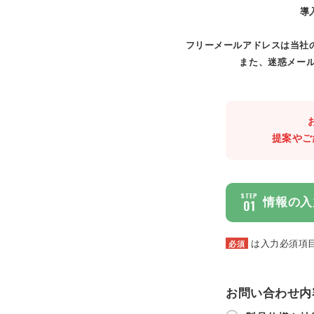
導
フリーメールアドレスは当社
また、迷惑メール
提案やご
STEP
情報の入
01
は入力必須項
必須
お問い合わせ内