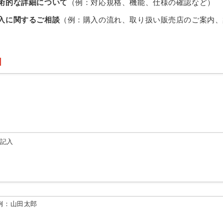
術的な詳細について
（例：対応規格、機能、仕様の確認など）
入に関するご相談
（例：購入の流れ、取り扱い販売店のご案内、
由記入
例：山田太郎