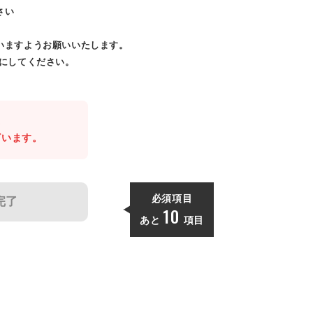
さい
いますようお願いいたします。
効にしてください。
。
ざいます。
必須項目
完了
10
あと
項目