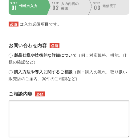
STEP
STEP
STEP
入力内容の
01
02
03
情報の入力
送信完了
確認
は入力必須項目です。
必須
お問い合わせ内容
必須
製品仕様や技術的な詳細について
（例：対応規格、機能、仕
様の確認など）
購入方法や導入に関するご相談
（例：購入の流れ、取り扱い
販売店のご案内、案件のご相談など）
ご相談内容
必須