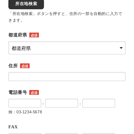
所在地検索
「所在地検索」ボタンを押すと、住所の一部を自動的に入力で
きます。
都道府県
必須
住所
必須
電話番号
必須
-
-
例：03-1234-5678
FAX