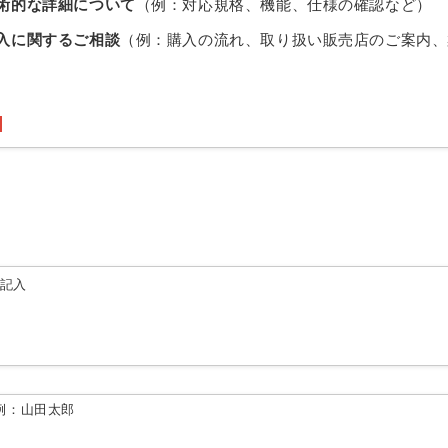
術的な詳細について
（例：対応規格、機能、仕様の確認など）
入に関するご相談
（例：購入の流れ、取り扱い販売店のご案内、
由記入
例：山田太郎