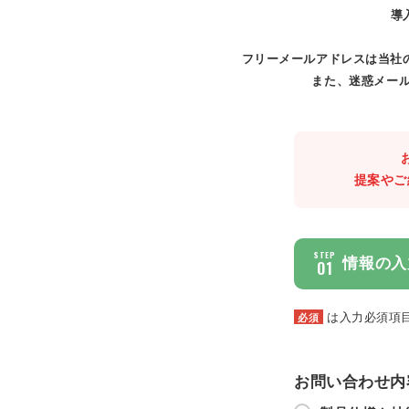
導
フリーメールアドレスは当社
また、迷惑メール
提案やご
STEP
情報の入
01
は入力必須項
必須
お問い合わせ内