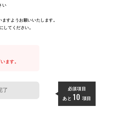
さい
いますようお願いいたします。
効にしてください。
。
ざいます。
必須項目
完了
10
あと
項目