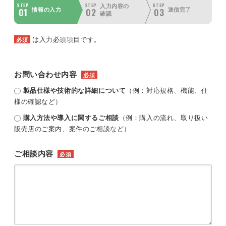
STEP
STEP
STEP
入力内容の
01
02
03
情報の入力
送信完了
確認
は入力必須項目です。
必須
お問い合わせ内容
必須
製品仕様や技術的な詳細について
（例：対応規格、機能、仕
様の確認など）
購入方法や導入に関するご相談
（例：購入の流れ、取り扱い
販売店のご案内、案件のご相談など）
ご相談内容
必須