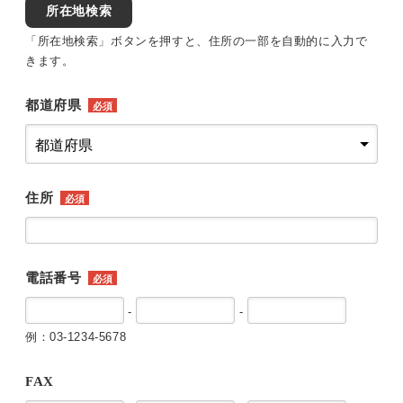
所在地検索
「所在地検索」ボタンを押すと、住所の一部を自動的に入力で
きます。
都道府県
必須
住所
必須
電話番号
必須
-
-
例：03-1234-5678
FAX