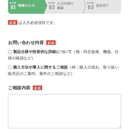
STEP
STEP
STEP
入力内容の
01
02
03
情報の入力
送信完了
確認
は入力必須項目です。
必須
お問い合わせ内容
必須
製品仕様や技術的な詳細について
（例：対応規格、機能、仕
様の確認など）
購入方法や導入に関するご相談
（例：購入の流れ、取り扱い
販売店のご案内、案件のご相談など）
ご相談内容
必須