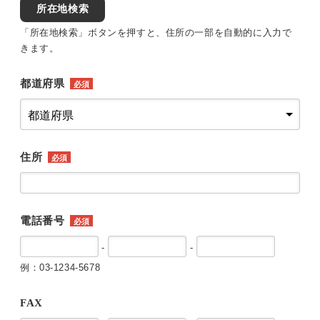
所在地検索
「所在地検索」ボタンを押すと、住所の一部を自動的に入力で
きます。
都道府県
必須
住所
必須
電話番号
必須
-
-
例：03-1234-5678
FAX