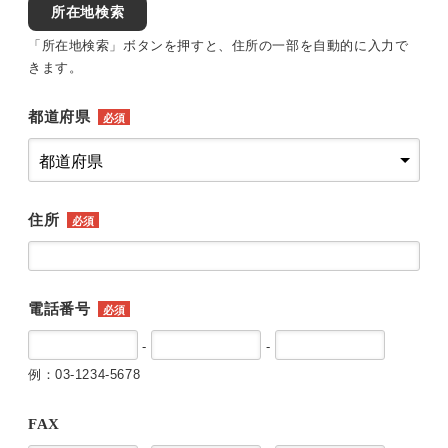
所在地検索
「所在地検索」ボタンを押すと、住所の一部を自動的に入力で
きます。
都道府県
必須
住所
必須
電話番号
必須
-
-
例：03-1234-5678
FAX