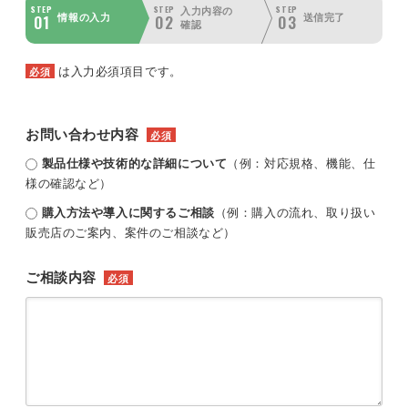
STEP
STEP
STEP
入力内容の
01
02
03
情報の入力
送信完了
確認
は入力必須項目です。
必須
お問い合わせ内容
必須
製品仕様や技術的な詳細について
（例：対応規格、機能、仕
様の確認など）
購入方法や導入に関するご相談
（例：購入の流れ、取り扱い
販売店のご案内、案件のご相談など）
ご相談内容
必須