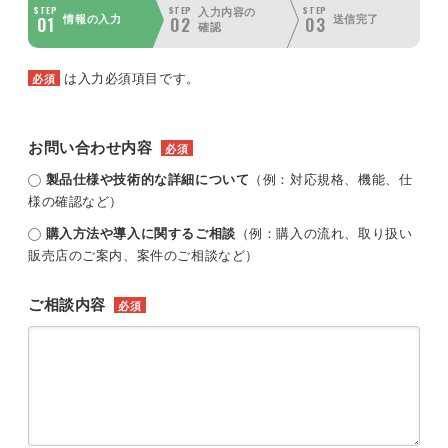
STEP
STEP
STEP
入力内容の
01
02
03
情報の入力
送信完了
確認
は入力必須項目です。
必須
お問い合わせ内容
必須
製品仕様や技術的な詳細について
（例：対応規格、機能、仕
様の確認など）
購入方法や導入に関するご相談
（例：購入の流れ、取り扱い
販売店のご案内、案件のご相談など）
ご相談内容
必須