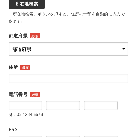
所在地検索
「所在地検索」ボタンを押すと、住所の一部を自動的に入力で
きます。
都道府県
必須
住所
必須
電話番号
必須
-
-
例：03-1234-5678
FAX