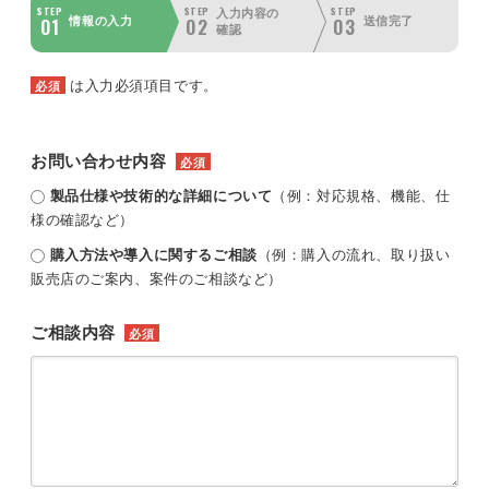
STEP
STEP
STEP
入力内容の
01
02
03
情報の入力
送信完了
確認
は入力必須項目です。
必須
お問い合わせ内容
必須
製品仕様や技術的な詳細について
（例：対応規格、機能、仕
様の確認など）
購入方法や導入に関するご相談
（例：購入の流れ、取り扱い
販売店のご案内、案件のご相談など）
ご相談内容
必須