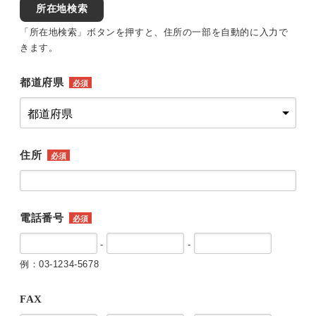
所在地検索
「所在地検索」ボタンを押すと、住所の一部を自動的に入力で
きます。
都道府県
必須
住所
必須
電話番号
必須
-
-
例：03-1234-5678
FAX