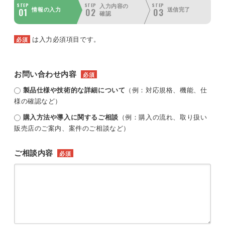
STEP
STEP
STEP
入力内容の
01
02
03
情報の入力
送信完了
確認
は入力必須項目です。
必須
お問い合わせ内容
必須
製品仕様や技術的な詳細について
（例：対応規格、機能、仕
様の確認など）
購入方法や導入に関するご相談
（例：購入の流れ、取り扱い
販売店のご案内、案件のご相談など）
ご相談内容
必須