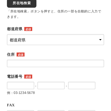
所在地検索
「所在地検索」ボタンを押すと、住所の一部を自動的に入力で
きます。
都道府県
必須
住所
必須
電話番号
必須
-
-
例：03-1234-5678
FAX