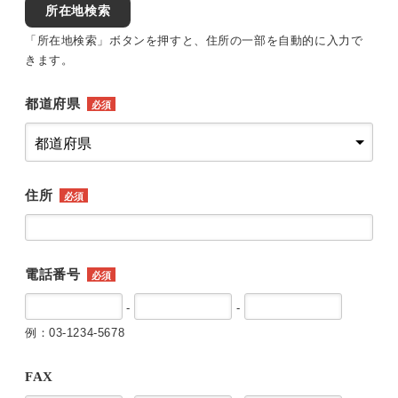
所在地検索
「所在地検索」ボタンを押すと、住所の一部を自動的に入力で
きます。
都道府県
必須
住所
必須
電話番号
必須
-
-
例：03-1234-5678
FAX