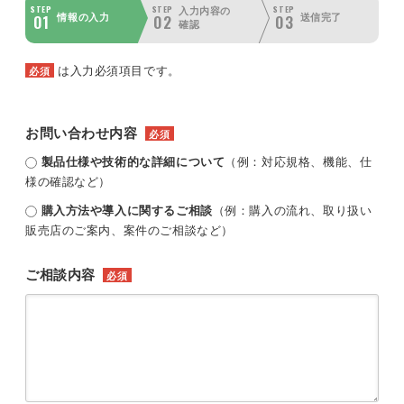
STEP
STEP
STEP
入力内容の
01
02
03
情報の入力
送信完了
確認
は入力必須項目です。
必須
お問い合わせ内容
必須
製品仕様や技術的な詳細について
（例：対応規格、機能、仕
様の確認など）
購入方法や導入に関するご相談
（例：購入の流れ、取り扱い
販売店のご案内、案件のご相談など）
ご相談内容
必須