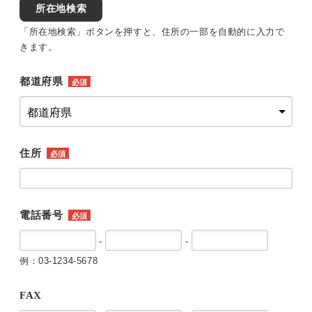
所在地検索
「所在地検索」ボタンを押すと、住所の一部を自動的に入力で
きます。
都道府県
必須
住所
必須
電話番号
必須
-
-
例：03-1234-5678
FAX