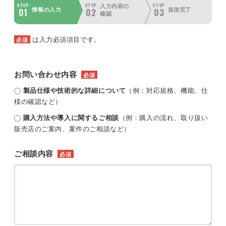
STEP
STEP
STEP
入力内容の
01
02
03
情報の入力
送信完了
確認
は入力必須項目です。
必須
お問い合わせ内容
必須
製品仕様や技術的な詳細について
（例：対応規格、機能、仕
様の確認など）
購入方法や導入に関するご相談
（例：購入の流れ、取り扱い
販売店のご案内、案件のご相談など）
ご相談内容
必須