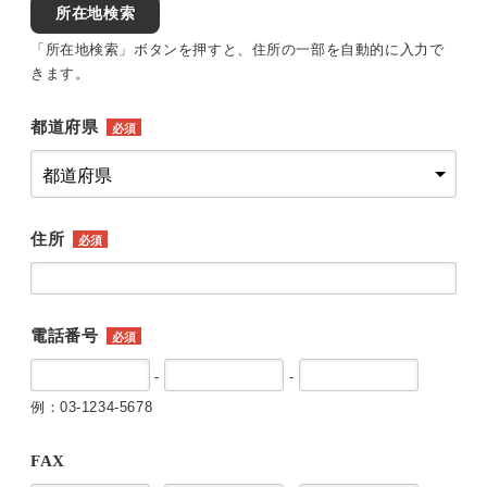
所在地検索
「所在地検索」ボタンを押すと、住所の一部を自動的に入力で
きます。
都道府県
必須
住所
必須
電話番号
必須
-
-
例：03-1234-5678
FAX