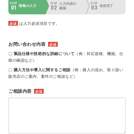
STEP
STEP
STEP
入力内容の
01
02
03
情報の入力
送信完了
確認
は入力必須項目です。
必須
お問い合わせ内容
必須
製品仕様や技術的な詳細について
（例：対応規格、機能、仕
様の確認など）
購入方法や導入に関するご相談
（例：購入の流れ、取り扱い
販売店のご案内、案件のご相談など）
ご相談内容
必須