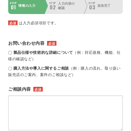
STEP
STEP
STEP
入力内容の
01
02
03
情報の入力
送信完了
確認
は入力必須項目です。
必須
お問い合わせ内容
必須
製品仕様や技術的な詳細について
（例：対応規格、機能、仕
様の確認など）
購入方法や導入に関するご相談
（例：購入の流れ、取り扱い
販売店のご案内、案件のご相談など）
ご相談内容
必須