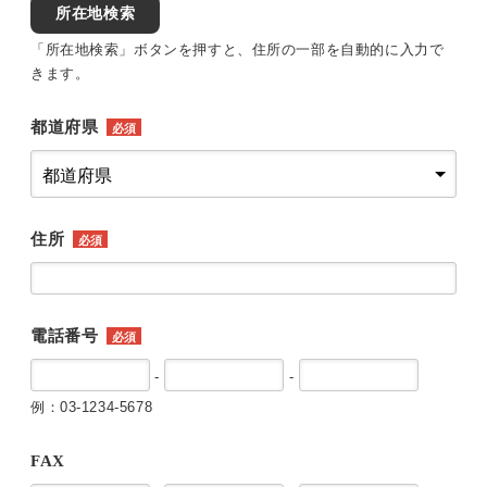
所在地検索
「所在地検索」ボタンを押すと、住所の一部を自動的に入力で
きます。
都道府県
必須
住所
必須
電話番号
必須
-
-
例：03-1234-5678
FAX