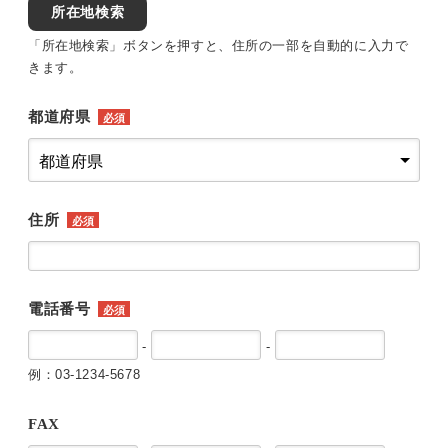
所在地検索
「所在地検索」ボタンを押すと、住所の一部を自動的に入力で
きます。
都道府県
必須
住所
必須
電話番号
必須
-
-
例：03-1234-5678
FAX