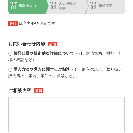
STEP
STEP
STEP
入力内容の
01
02
03
情報の入力
送信完了
確認
は入力必須項目です。
必須
お問い合わせ内容
必須
製品仕様や技術的な詳細について
（例：対応規格、機能、仕
様の確認など）
購入方法や導入に関するご相談
（例：購入の流れ、取り扱い
販売店のご案内、案件のご相談など）
ご相談内容
必須