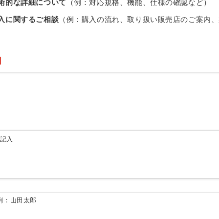
術的な詳細について
（例：対応規格、機能、仕様の確認など）
入に関するご相談
（例：購入の流れ、取り扱い販売店のご案内、
由記入
例：山田太郎