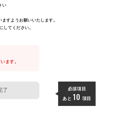
さい
いますようお願いいたします。
効にしてください。
。
ざいます。
必須項目
完了
10
あと
項目