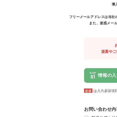
導
フリーメールアドレスは当社
また、迷惑メール
提案やご
STEP
情報の入
01
は入力必須項
必須
お問い合わせ内