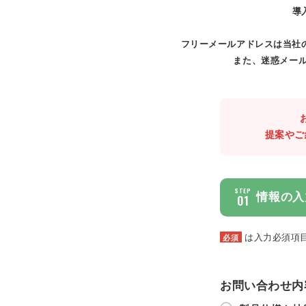
導
フリーメールアドレスは当社
また、迷惑メール
提案やご
STEP
情報の入
01
は入力必須項
必須
お問い合わせ内