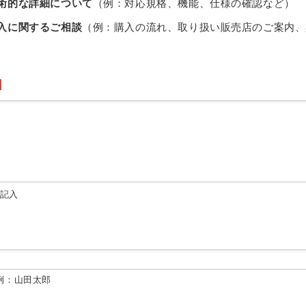
術的な詳細について
（例：対応規格、機能、仕様の確認など）
入に関するご相談
（例：購入の流れ、取り扱い販売店のご案内、
由記入
例：山田太郎