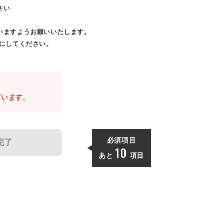
さい
いますようお願いいたします。
効にしてください。
。
ざいます。
必須項目
完了
10
あと
項目