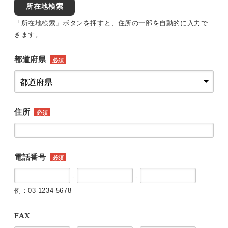
所在地検索
「所在地検索」ボタンを押すと、住所の一部を自動的に入力で
きます。
都道府県
必須
住所
必須
電話番号
必須
-
-
例：03-1234-5678
FAX