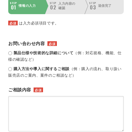
STEP
STEP
STEP
入力内容の
01
02
03
情報の入力
送信完了
確認
は入力必須項目です。
必須
お問い合わせ内容
必須
製品仕様や技術的な詳細について
（例：対応規格、機能、仕
様の確認など）
購入方法や導入に関するご相談
（例：購入の流れ、取り扱い
販売店のご案内、案件のご相談など）
ご相談内容
必須