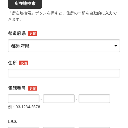
所在地検索
「所在地検索」ボタンを押すと、住所の一部を自動的に入力で
きます。
都道府県
必須
住所
必須
電話番号
必須
-
-
例：03-1234-5678
FAX