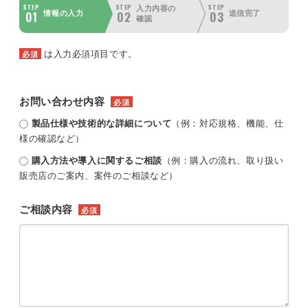
STEP
STEP
STEP
入力内容の
01
02
03
情報の入力
送信完了
確認
は入力必須項目です。
必須
お問い合わせ内容
必須
製品仕様や技術的な詳細について
（例：対応規格、機能、仕
様の確認など）
購入方法や導入に関するご相談
（例：購入の流れ、取り扱い
販売店のご案内、案件のご相談など）
ご相談内容
必須