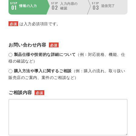
STEP
STEP
STEP
入力内容の
01
02
03
情報の入力
送信完了
確認
は入力必須項目です。
必須
お問い合わせ内容
必須
製品仕様や技術的な詳細について
（例：対応規格、機能、仕
様の確認など）
購入方法や導入に関するご相談
（例：購入の流れ、取り扱い
販売店のご案内、案件のご相談など）
ご相談内容
必須