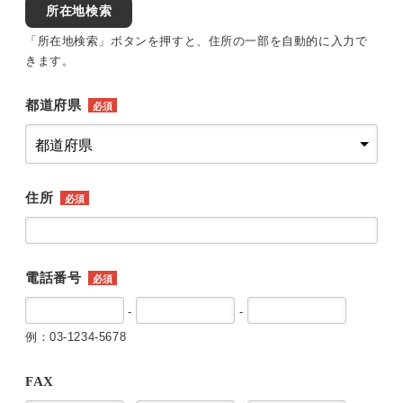
所在地検索
「所在地検索」ボタンを押すと、住所の一部を自動的に入力で
きます。
都道府県
必須
住所
必須
電話番号
必須
-
-
例：03-1234-5678
FAX