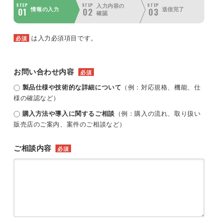
STEP
STEP
STEP
入力内容の
01
02
03
情報の入力
送信完了
確認
は入力必須項目です。
必須
お問い合わせ内容
必須
製品仕様や技術的な詳細について
（例：対応規格、機能、仕
様の確認など）
購入方法や導入に関するご相談
（例：購入の流れ、取り扱い
販売店のご案内、案件のご相談など）
ご相談内容
必須