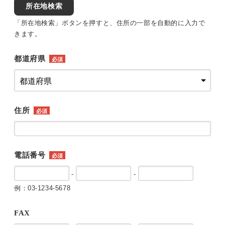
所在地検索
「所在地検索」ボタンを押すと、住所の一部を自動的に入力で
きます。
都道府県
必須
住所
必須
電話番号
必須
-
-
例：03-1234-5678
FAX