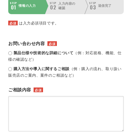
STEP
STEP
STEP
入力内容の
01
02
03
情報の入力
送信完了
確認
は入力必須項目です。
必須
お問い合わせ内容
必須
製品仕様や技術的な詳細について
（例：対応規格、機能、仕
様の確認など）
購入方法や導入に関するご相談
（例：購入の流れ、取り扱い
販売店のご案内、案件のご相談など）
ご相談内容
必須