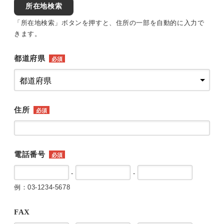
所在地検索
「所在地検索」ボタンを押すと、住所の一部を自動的に入力で
きます。
都道府県
必須
住所
必須
電話番号
必須
-
-
例：03-1234-5678
FAX