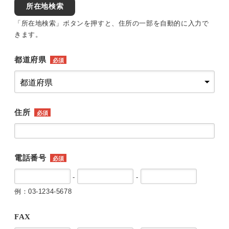
所在地検索
「所在地検索」ボタンを押すと、住所の一部を自動的に入力で
きます。
都道府県
必須
住所
必須
電話番号
必須
-
-
例：03-1234-5678
FAX