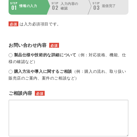
STEP
STEP
STEP
入力内容の
01
02
03
情報の入力
送信完了
確認
は入力必須項目です。
必須
お問い合わせ内容
必須
製品仕様や技術的な詳細について
（例：対応規格、機能、仕
様の確認など）
購入方法や導入に関するご相談
（例：購入の流れ、取り扱い
販売店のご案内、案件のご相談など）
ご相談内容
必須