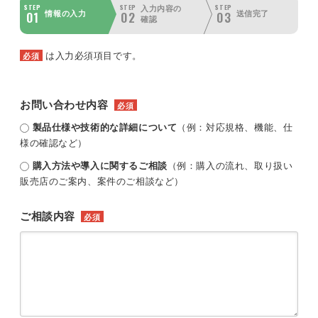
STEP
STEP
STEP
入力内容の
01
02
03
情報の入力
送信完了
確認
は入力必須項目です。
必須
お問い合わせ内容
必須
製品仕様や技術的な詳細について
（例：対応規格、機能、仕
様の確認など）
購入方法や導入に関するご相談
（例：購入の流れ、取り扱い
販売店のご案内、案件のご相談など）
ご相談内容
必須