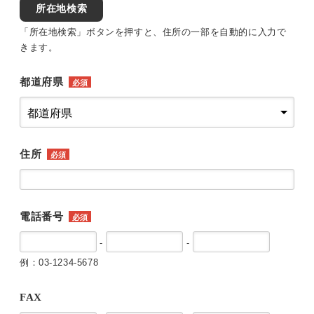
所在地検索
「所在地検索」ボタンを押すと、住所の一部を自動的に入力で
きます。
都道府県
必須
住所
必須
電話番号
必須
-
-
例：03-1234-5678
FAX