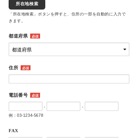
所在地検索
「所在地検索」ボタンを押すと、住所の一部を自動的に入力で
きます。
都道府県
必須
住所
必須
電話番号
必須
-
-
例：03-1234-5678
FAX