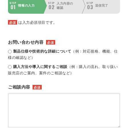
STEP
STEP
STEP
入力内容の
01
02
03
情報の入力
送信完了
確認
は入力必須項目です。
必須
お問い合わせ内容
必須
製品仕様や技術的な詳細について
（例：対応規格、機能、仕
様の確認など）
購入方法や導入に関するご相談
（例：購入の流れ、取り扱い
販売店のご案内、案件のご相談など）
ご相談内容
必須