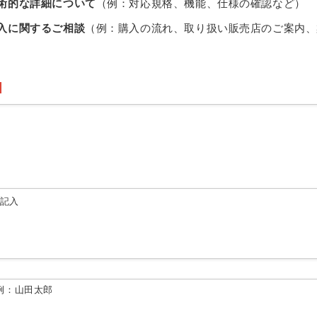
術的な詳細について
（例：対応規格、機能、仕様の確認など）
入に関するご相談
（例：購入の流れ、取り扱い販売店のご案内、
由記入
例：山田太郎