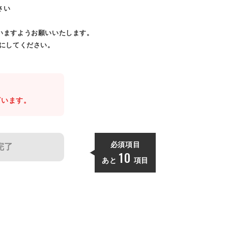
さい
いますようお願いいたします。
効にしてください。
。
ざいます。
必須項目
完了
10
あと
項目