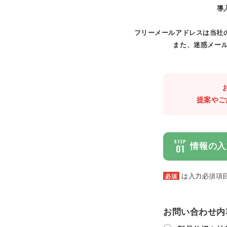
導
フリーメールアドレスは当社
また、迷惑メール
提案やご
STEP
情報の入
01
は入力必須項
必須
お問い合わせ内