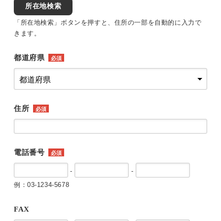
所在地検索
「所在地検索」ボタンを押すと、住所の一部を自動的に入力で
きます。
都道府県
必須
住所
必須
電話番号
必須
-
-
例：03-1234-5678
FAX