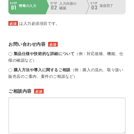
STEP
STEP
STEP
入力内容の
01
02
03
情報の入力
送信完了
確認
は入力必須項目です。
必須
お問い合わせ内容
必須
製品仕様や技術的な詳細について
（例：対応規格、機能、仕
様の確認など）
購入方法や導入に関するご相談
（例：購入の流れ、取り扱い
販売店のご案内、案件のご相談など）
ご相談内容
必須