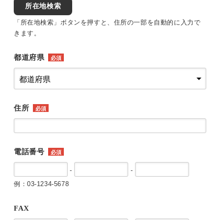
所在地検索
「所在地検索」ボタンを押すと、住所の一部を自動的に入力で
きます。
都道府県
必須
住所
必須
電話番号
必須
-
-
例：03-1234-5678
FAX