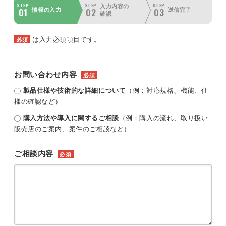
STEP
STEP
STEP
入力内容の
01
02
03
情報の入力
送信完了
確認
は入力必須項目です。
必須
お問い合わせ内容
必須
製品仕様や技術的な詳細について
（例：対応規格、機能、仕
様の確認など）
購入方法や導入に関するご相談
（例：購入の流れ、取り扱い
販売店のご案内、案件のご相談など）
ご相談内容
必須