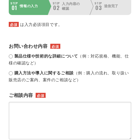
STEP
STEP
STEP
入力内容の
01
02
03
情報の入力
送信完了
確認
は入力必須項目です。
必須
お問い合わせ内容
必須
製品仕様や技術的な詳細について
（例：対応規格、機能、仕
様の確認など）
購入方法や導入に関するご相談
（例：購入の流れ、取り扱い
販売店のご案内、案件のご相談など）
ご相談内容
必須