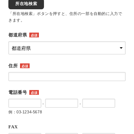
所在地検索
「所在地検索」ボタンを押すと、住所の一部を自動的に入力で
きます。
都道府県
必須
住所
必須
電話番号
必須
-
-
例：03-1234-5678
FAX