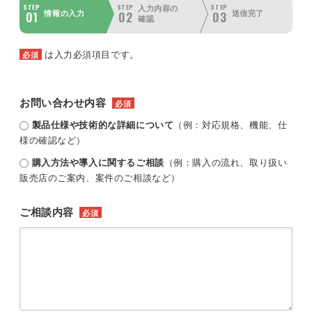
STEP
STEP
STEP
入力内容の
01
02
03
情報の入力
送信完了
確認
は入力必須項目です。
必須
お問い合わせ内容
必須
製品仕様や技術的な詳細について
（例：対応規格、機能、仕
様の確認など）
購入方法や導入に関するご相談
（例：購入の流れ、取り扱い
販売店のご案内、案件のご相談など）
ご相談内容
必須