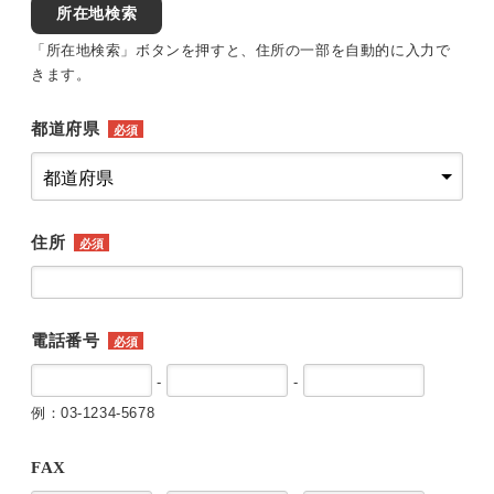
所在地検索
「所在地検索」ボタンを押すと、住所の一部を自動的に入力で
きます。
都道府県
必須
住所
必須
電話番号
必須
-
-
例：03-1234-5678
FAX