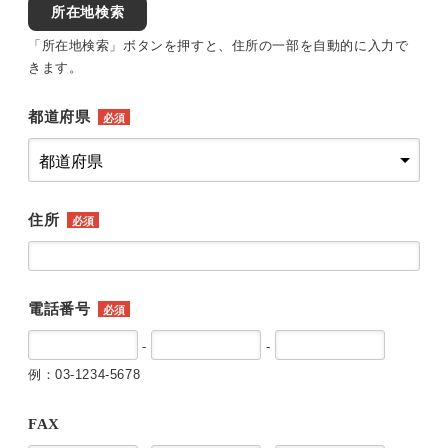
所在地検索
「所在地検索」ボタンを押すと、住所の一部を自動的に入力で
きます。
都道府県
必須
住所
必須
電話番号
必須
-
-
例：03-1234-5678
FAX