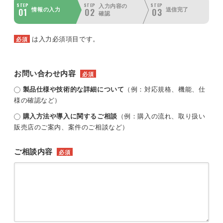
STEP
STEP
STEP
入力内容の
01
02
03
情報の入力
送信完了
確認
は入力必須項目です。
必須
お問い合わせ内容
必須
製品仕様や技術的な詳細について
（例：対応規格、機能、仕
様の確認など）
購入方法や導入に関するご相談
（例：購入の流れ、取り扱い
販売店のご案内、案件のご相談など）
ご相談内容
必須