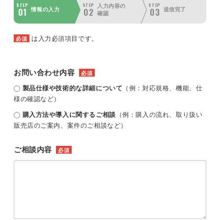
STEP
STEP
STEP
入力内容の
01
02
03
情報の入力
送信完了
確認
は入力必須項目です。
必須
お問い合わせ内容
必須
製品仕様や技術的な詳細について
（例：対応規格、機能、仕
様の確認など）
購入方法や導入に関するご相談
（例：購入の流れ、取り扱い
販売店のご案内、案件のご相談など）
ご相談内容
必須