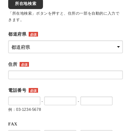
所在地検索
「所在地検索」ボタンを押すと、住所の一部を自動的に入力で
きます。
都道府県
必須
住所
必須
電話番号
必須
-
-
例：03-1234-5678
FAX