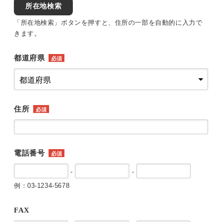
所在地検索
「所在地検索」ボタンを押すと、住所の一部を自動的に入力で
きます。
都道府県
必須
住所
必須
電話番号
必須
-
-
例：03-1234-5678
FAX