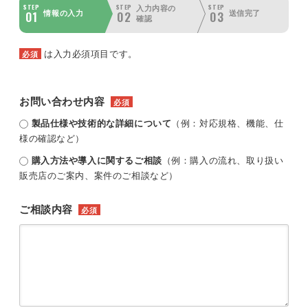
STEP
STEP
STEP
入力内容の
01
02
03
情報の入力
送信完了
確認
は入力必須項目です。
必須
お問い合わせ内容
必須
製品仕様や技術的な詳細について
（例：対応規格、機能、仕
様の確認など）
購入方法や導入に関するご相談
（例：購入の流れ、取り扱い
販売店のご案内、案件のご相談など）
ご相談内容
必須