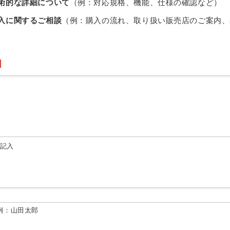
術的な詳細について
（例：対応規格、機能、仕様の確認など）
入に関するご相談
（例：購入の流れ、取り扱い販売店のご案内、
由記入
例：山田太郎