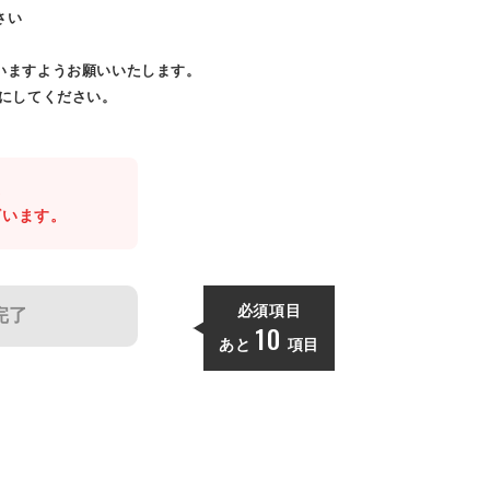
さい
いますようお願いいたします。
効にしてください。
。
ざいます。
必須項目
完了
10
あと
項目