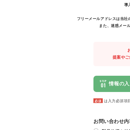
導
フリーメールアドレスは当社
また、迷惑メール
提案やご
STEP
情報の入
01
は入力必須項
必須
お問い合わせ内