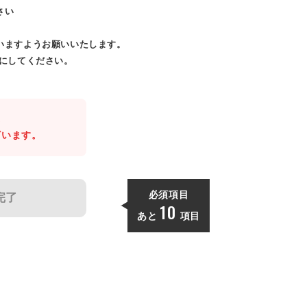
さい
いますようお願いいたします。
効にしてください。
。
ざいます。
必須項目
完了
10
あと
項目