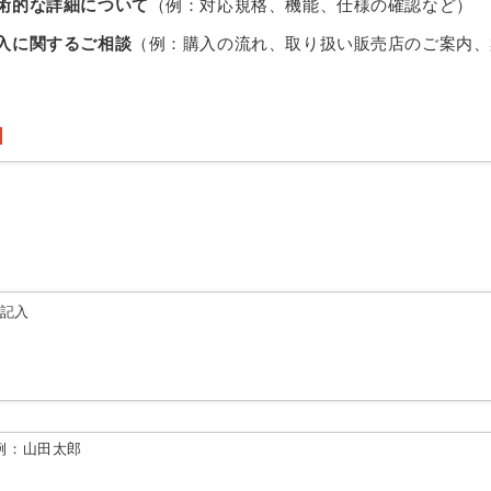
術的な詳細について
（例：対応規格、機能、仕様の確認など）
入に関するご相談
（例：購入の流れ、取り扱い販売店のご案内、
由記入
例：山田太郎