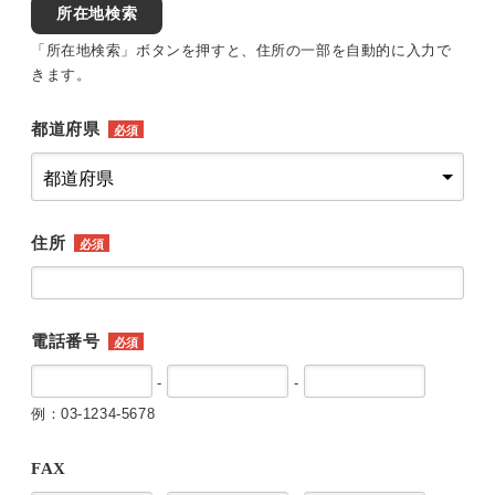
所在地検索
「所在地検索」ボタンを押すと、住所の一部を自動的に入力で
きます。
都道府県
必須
住所
必須
電話番号
必須
-
-
例：03-1234-5678
FAX