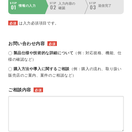
STEP
STEP
STEP
入力内容の
01
02
03
情報の入力
送信完了
確認
は入力必須項目です。
必須
お問い合わせ内容
必須
製品仕様や技術的な詳細について
（例：対応規格、機能、仕
様の確認など）
購入方法や導入に関するご相談
（例：購入の流れ、取り扱い
販売店のご案内、案件のご相談など）
ご相談内容
必須