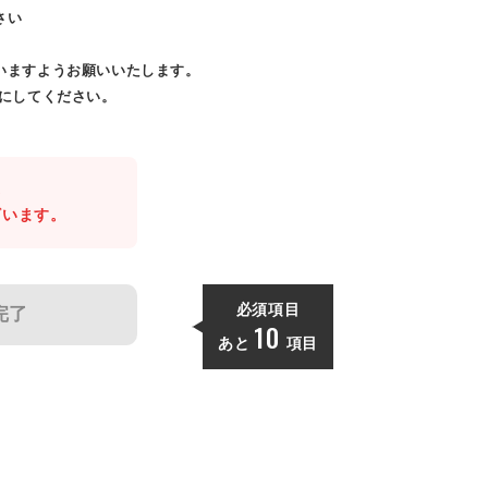
さい
いますようお願いいたします。
効にしてください。
。
ざいます。
必須項目
完了
10
あと
項目