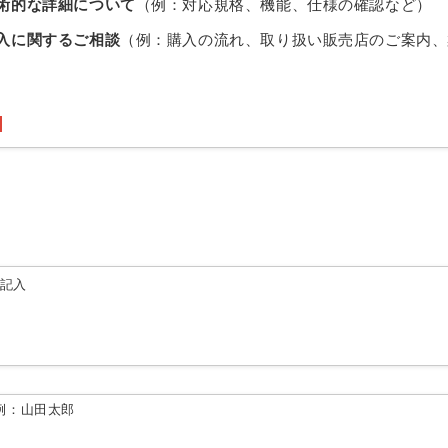
術的な詳細について
（例：対応規格、機能、仕様の確認など）
入に関するご相談
（例：購入の流れ、取り扱い販売店のご案内、
由記入
例：山田太郎