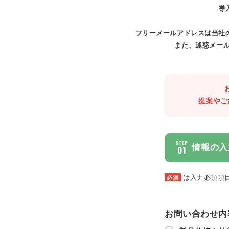
導
フリーメールアドレスは当社
また、迷惑メール
提案やご
STEP
情報の入
01
は入力必須項
必須
お問い合わせ内