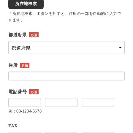
所在地検索
「所在地検索」ボタンを押すと、住所の一部を自動的に入力で
きます。
都道府県
必須
住所
必須
電話番号
必須
-
-
例：03-1234-5678
FAX