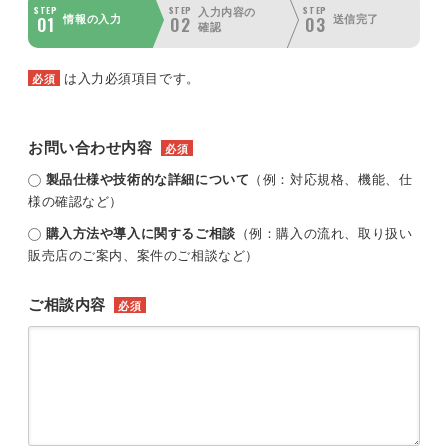
STEP
STEP
STEP
入力内容の
01
02
03
情報の入力
送信完了
確認
は入力必須項目です。
必須
お問い合わせ内容
必須
製品仕様や技術的な詳細について
（例：対応規格、機能、仕
様の確認など）
購入方法や導入に関するご相談
（例：購入の流れ、取り扱い
販売店のご案内、案件のご相談など）
ご相談内容
必須