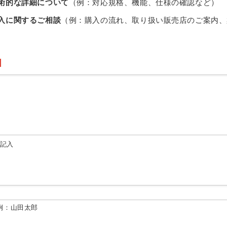
術的な詳細について
（例：対応規格、機能、仕様の確認など）
入に関するご相談
（例：購入の流れ、取り扱い販売店のご案内、
由記入
例：山田太郎