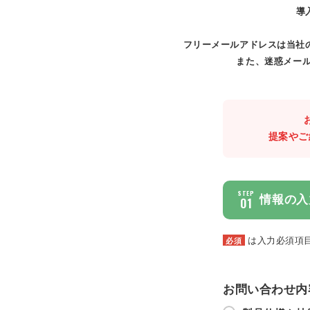
導
フリーメールアドレスは当社
また、迷惑メール
提案やご
STEP
情報の入
01
は入力必須項
必須
お問い合わせ内