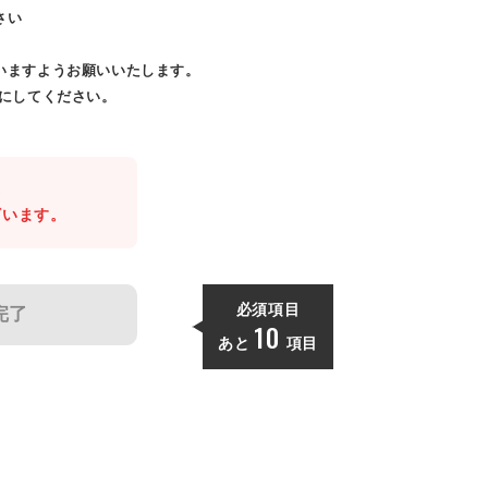
さい
いますようお願いいたします。
効にしてください。
。
ざいます。
必須項目
完了
10
あと
項目