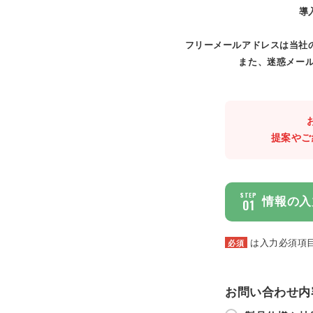
導
フリーメールアドレスは当社
また、迷惑メール
提案やご
STEP
情報の入
01
は入力必須項
必須
お問い合わせ内