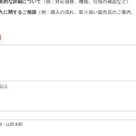
術的な詳細について
（例：対応規格、機能、仕様の確認など）
入に関するご相談
（例：購入の流れ、取り扱い販売店のご案内、
由記入
例：山田太郎