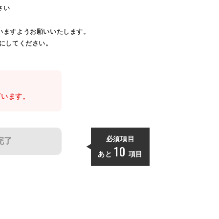
さい
いますようお願いいたします。
効にしてください。
。
ざいます。
必須項目
完了
10
あと
項目