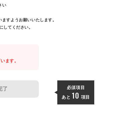
さい
いますようお願いいたします。
効にしてください。
。
ざいます。
必須項目
完了
10
あと
項目