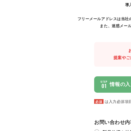
導
フリーメールアドレスは当社
また、迷惑メール
提案やご
STEP
情報の入
01
は入力必須項
必須
お問い合わせ内