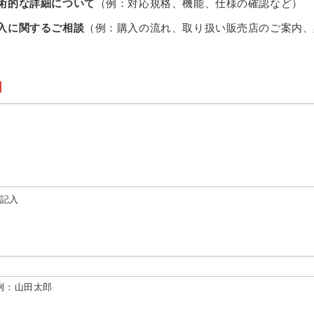
術的な詳細について
（例：対応規格、機能、仕様の確認など）
入に関するご相談
（例：購入の流れ、取り扱い販売店のご案内、
由記入
例：山田太郎