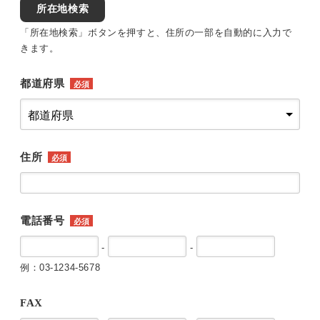
所在地検索
「所在地検索」ボタンを押すと、住所の一部を自動的に入力で
きます。
都道府県
必須
住所
必須
電話番号
必須
-
-
例：03-1234-5678
FAX