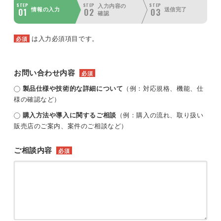
STEP
STEP
STEP
入力内容の
01
02
03
情報の入力
送信完了
確認
は入力必須項目です。
必須
お問い合わせ内容
必須
製品仕様や技術的な詳細について
（例：対応規格、機能、仕
様の確認など）
購入方法や導入に関するご相談
（例：購入の流れ、取り扱い
販売店のご案内、案件のご相談など）
ご相談内容
必須