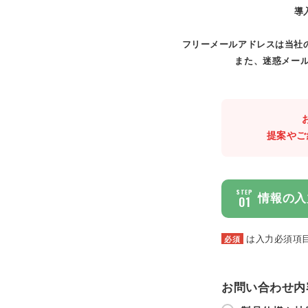
導
フリーメールアドレスは当社
また、迷惑メール
提案やご
STEP
情報の入
01
は入力必須項
必須
お問い合わせ内