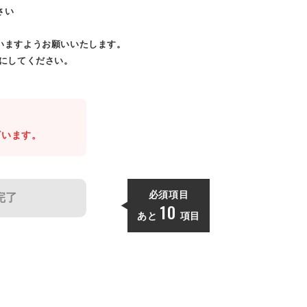
さい
いますようお願いいたします。
効にしてください。
。
ざいます。
必須項目
完了
10
あと
項目