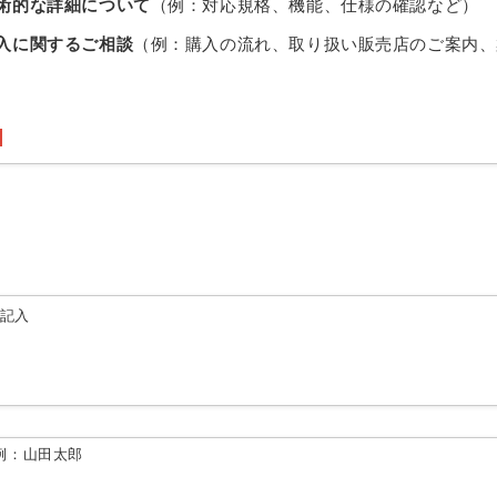
術的な詳細について
（例：対応規格、機能、仕様の確認など）
入に関するご相談
（例：購入の流れ、取り扱い販売店のご案内、
由記入
例：山田太郎