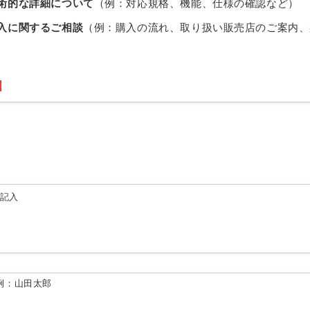
術的な詳細について
（例：対応規格、機能、仕様の確認など）
入に関するご相談
（例：購入の流れ、取り扱い販売店のご案内、
由記入
例：山田太郎