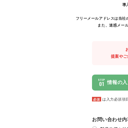
導
フリーメールアドレスは当社
また、迷惑メール
提案やご
STEP
情報の入
01
は入力必須項
必須
お問い合わせ内