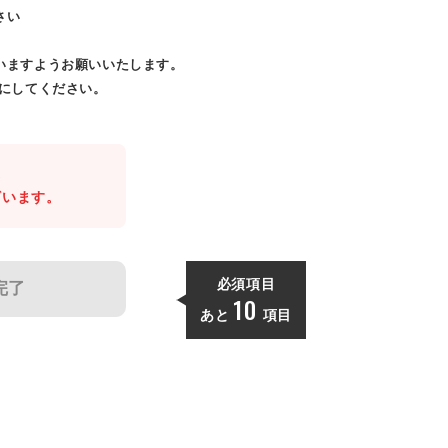
さい
いますようお願いいたします。
効にしてください。
。
ざいます。
必須項目
完了
10
あと
項目